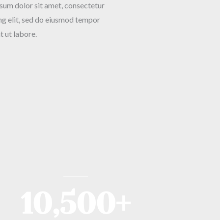
sum dolor sit amet, consectetur
ing elit, sed do eiusmod tempor
t ut labore.
10,500
+