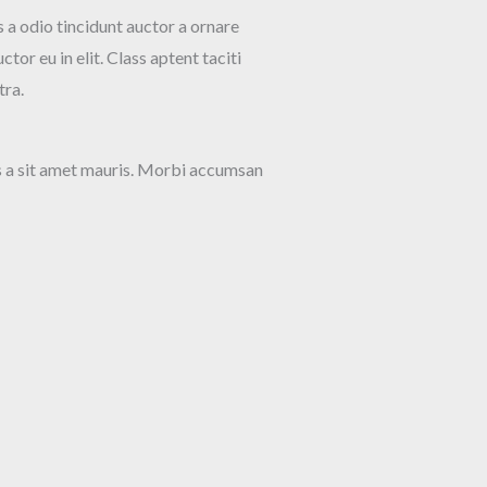
a odio tincidunt auctor a ornare
tor eu in elit. Class aptent taciti
tra.
us a sit amet mauris. Morbi accumsan