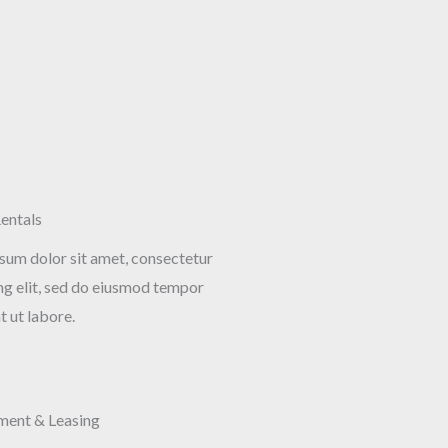
Rentals
sum dolor sit amet, consectetur
ing elit, sed do eiusmod tempor
t ut labore.
ent & Leasing