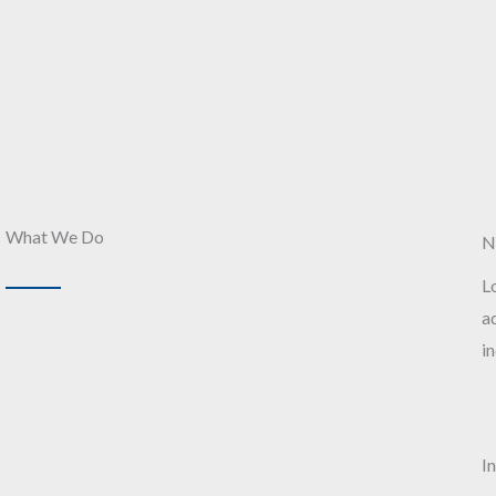
What We Do
N
L
a
in
I