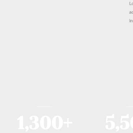
L
a
in
1,300
+
5,