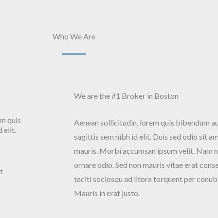
Who We Are
We are the #1 Broker in Boston
em quis
Aenean sollicitudin, lorem quis bibendum auc
 elit.
sagittis sem nibh id elit. Duis sed odio sit 
mauris. Morbi accumsan ipsum velit. Nam nec
ornare odio. Sed non mauris vitae erat conse
t
taciti sociosqu ad litora torquent per conub
Mauris in erat justo.