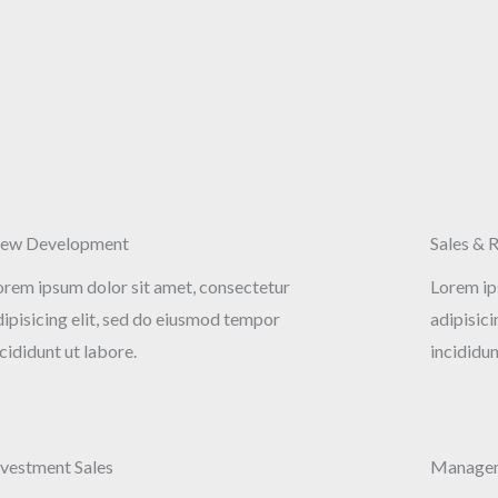
ew Development
Sales & 
orem ipsum dolor sit amet, consectetur
Lorem ip
dipisicing elit, sed do eiusmod tempor
adipisic
cididunt ut labore.
incididun
nvestment Sales
Managem