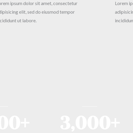
orem ipsum dolor sit amet, consectetur
Lorem ip
dipisicing elit, sed do eiusmod tempor
adipisic
cididunt ut labore.
incididun
500
+
3,000
+